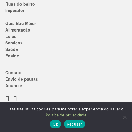
Ruas do bairro
Imperator
Guia Sou Méier
Alimentação
Lojas
Serviços
Saúde
Ensino
Contato
Envio de pautas
Anuncie
Este site utiliza cookies para melhorar a experiência do usuário.
Termos de Uso
|
Política de privacidade
Política de privacidade
® 2019. Todos os direitos reservados.
Ok
Recusar