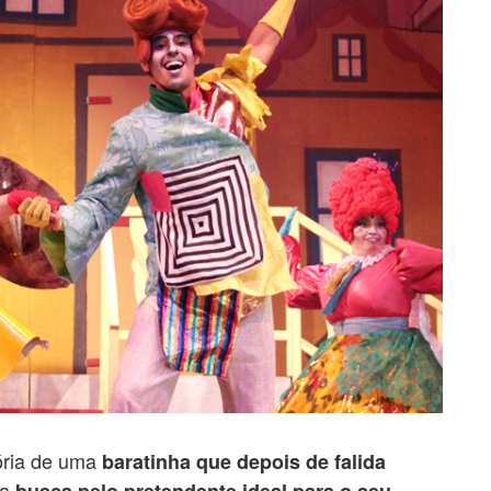
ória de uma
baratinha que depois de falida
 a
busca pelo pretendente ideal para o seu