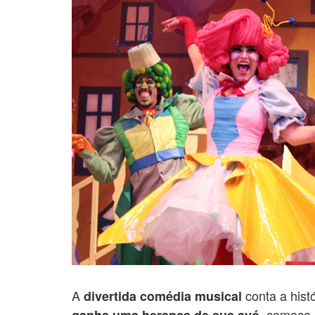
A
conta a hist
divertida comédia musical
começa
ganha uma herança de sua avó,