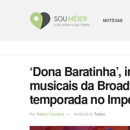
NOTÍCIAS
‘Dona Baratinha’, 
musicais da Broadw
temporada no Impe
Por
Rafael Coimbra
03/05/2019
Teatro