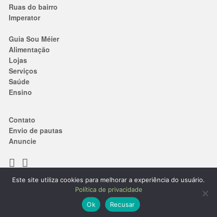
Ruas do bairro
Imperator
Guia Sou Méier
Alimentação
Lojas
Serviços
Saúde
Ensino
Contato
Envio de pautas
Anuncie
Este site utiliza cookies para melhorar a experiência do usuário.
Termos de Uso
|
Política de privacidade
Política de privacidade
® 2019. Todos os direitos reservados.
Ok
Recusar