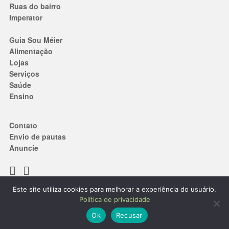
Ruas do bairro
Imperator
Guia Sou Méier
Alimentação
Lojas
Serviços
Saúde
Ensino
Contato
Envio de pautas
Anuncie
Este site utiliza cookies para melhorar a experiência do usuário.
Termos de Uso
|
Política de privacidade
Política de privacidade
® 2019. Todos os direitos reservados.
Ok
Recusar