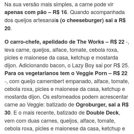
Na sua versão mais simples, a carne pode vir
. Quando acompanhada
apenas com pão – R$ 16
dos queijos artesanai
s (o cheeseburger) sai a R$
.
20
-,
O carro-chefe, apelidado de The Works – R$ 22
leva carne, queijos, alface, tomate, cebola roxa,
picles e maionese da casa, ketchup e mostarda
dijon. Adicionando bacon, o Lazy Boy sai por R$ 25.
Para os vegetarianos tem o Veggie Porn – R$ 22
-, com queijo camembert empanado, alface, tomate,
cebola roxa, picles e maionese da casa, ketchup e
mostarda dijon. Os esfomeados podem acrescentar
carne ao Veggie: batizado de
Ogroburger, sai a R$
. E o mais recente, batizado de
,
30
Double Deck
vem com duas carnes, queijos, alface, tomate,
cebola roxa, picles e maionese da casa, ketchup e