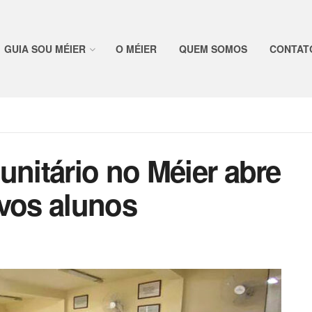
GUIA SOU MÉIER
O MÉIER
QUEM SOMOS
CONTAT
unitário no Méier abre
ovos alunos