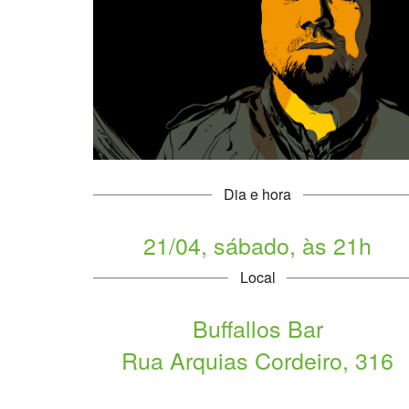
Dia e hora
21/04, sábado, às 21h
Local
Buffallos Bar
Rua Arquias Cordeiro, 316