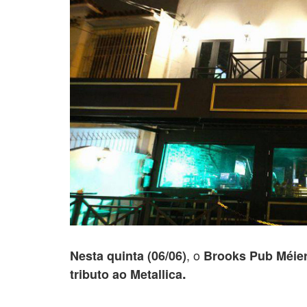
, o
Nesta quinta (06/06)
Brooks Pub Méie
.
tributo
a
o Metallica