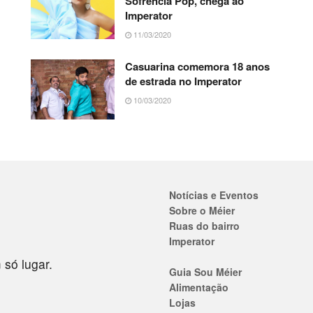
Sofrência Pop, chega ao
Imperator
11/03/2020
Casuarina comemora 18 anos
de estrada no Imperator
10/03/2020
Notícias e Eventos
Sobre o Méier
Ruas do bairro
Imperator
 só lugar.
Guia Sou Méier
Alimentação
Lojas