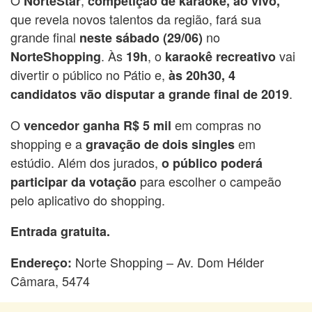
NorteStar
competição de karaokê, ao vivo,
que revela novos talentos da região, fará sua
grande final
no
neste sábado (29/06)
. Às
, o
vai
NorteShopping
19h
karaokê recreativo
divertir o público no Pátio e,
às 20h30, 4
.
candidatos vão disputar a grande final de 2019
O
em compras no
vencedor ganha R$ 5 mil
shopping e a
em
gravação de dois singles
estúdio. Além dos jurados,
o público poderá
para escolher o campeão
participar da votação
pelo aplicativo do shopping.
Entrada gratuita.
Norte Shopping – Av. Dom Hélder
Endereço:
Câmara, 5474