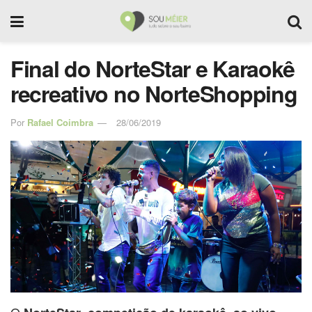
Final do NorteStar e Karaokê
recreativo no NorteShopping
Por
Rafael Coimbra
28/06/2019
O
,