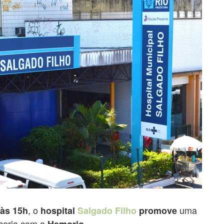
, o
uma
 às 15h
hospital
Salgado Filho
promove
ceria com o
Hemorio.