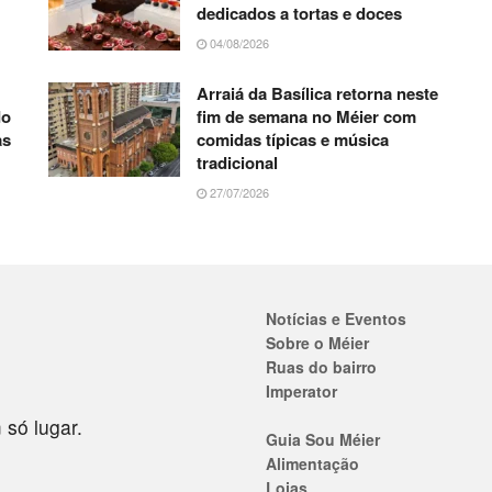
dedicados a tortas e doces
04/08/2026
Arraiá da Basílica retorna neste
do
fim de semana no Méier com
as
comidas típicas e música
tradicional
27/07/2026
Notícias e Eventos
Sobre o Méier
Ruas do bairro
Imperator
 só lugar.
Guia Sou Méier
Alimentação
Lojas