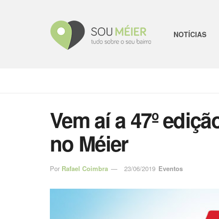
NOTÍCIAS
Vem aí a 47º ediçã
no Méier
Por
Rafael Coimbra
23/06/2019
Eventos