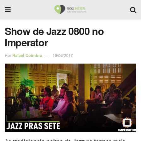
Show de Jazz 0800 no
Imperator
Por
Rafael Coimbra
16/06/2017
As
no terraço mais