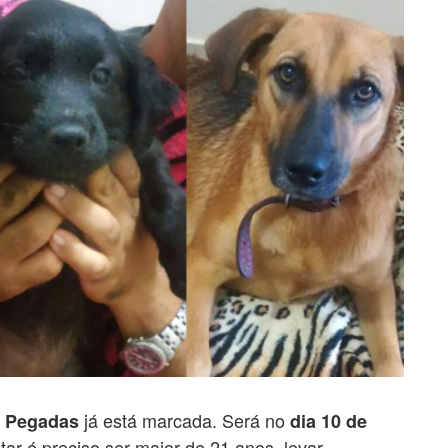
já está marcada. Será no
e Pegadas
dia 10 de
tar é preciso ser maior de 21 anos, levar