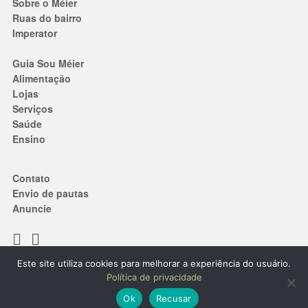
Sobre o Méier
Ruas do bairro
Imperator
Guia Sou Méier
Alimentação
Lojas
Serviços
Saúde
Ensino
Contato
Envio de pautas
Anuncie
Este site utiliza cookies para melhorar a experiência do usuário.
Termos de Uso
|
Política de privacidade
Política de privacidade
® 2019. Todos os direitos reservados.
Ok
Recusar