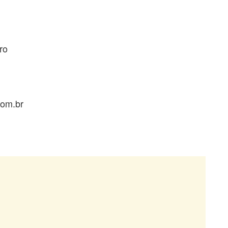
ro
com.br