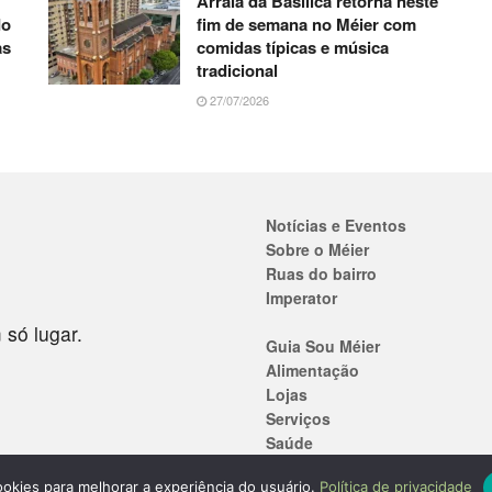
Arraiá da Basílica retorna neste
do
fim de semana no Méier com
as
comidas típicas e música
tradicional
27/07/2026
Notícias e Eventos
Sobre o Méier
Ruas do bairro
Imperator
 só lugar.
Guia Sou Méier
Alimentação
Lojas
Serviços
Saúde
Ensino
 cookies para melhorar a experiência do usuário.
Política de privacidade