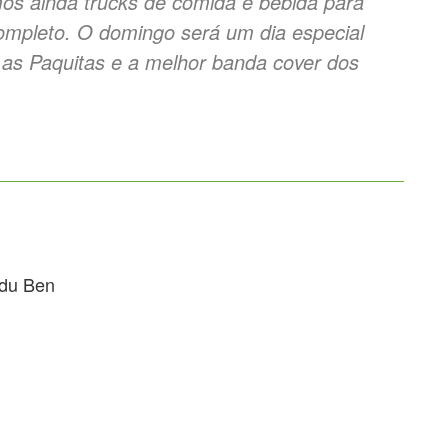
os ainda trucks de comida e bebida para
ompleto. O domingo será um dia especial
 as Paquitas e a melhor banda cover dos
 du Ben