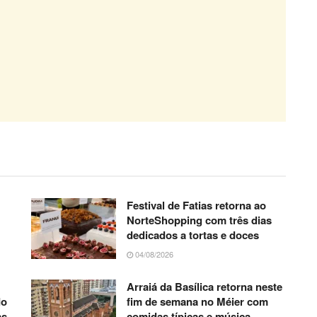
Festival de Fatias retorna ao
NorteShopping com três dias
dedicados a tortas e doces
04/08/2026
Arraiá da Basílica retorna neste
do
fim de semana no Méier com
as
comidas típicas e música