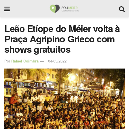
Leão Etíope do Méier volta à
Praça Agripino Grieco com
shows gratuitos
Por
Rafael Coimbra
04/05/2022