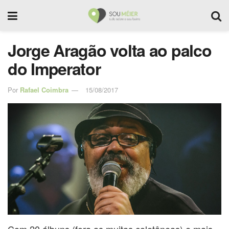
Jorge Aragão volta ao palco
do Imperator
Por
Rafael Coimbra
15/08/2017
Com 20 álbuns (fora as muitas coletâneas) e mais