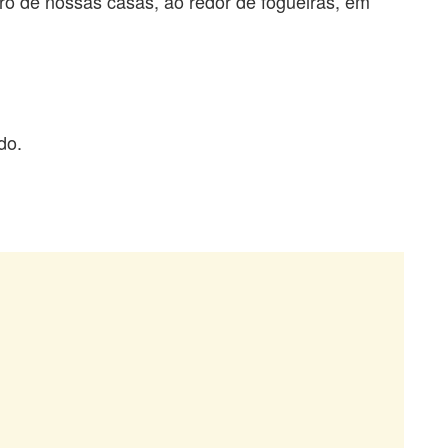
ro de nossas casas, ao redor de fogueiras, em
do.