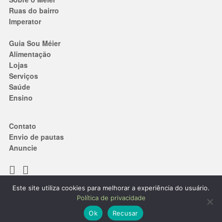
Ruas do bairro
Imperator
Guia Sou Méier
Alimentação
Lojas
Serviços
Saúde
Ensino
Contato
Envio de pautas
Anuncie
Este site utiliza cookies para melhorar a experiência do usuário.
Termos de Uso
|
Política de privacidade
Política de privacidade
® 2019. Todos os direitos reservados.
Ok
Recusar