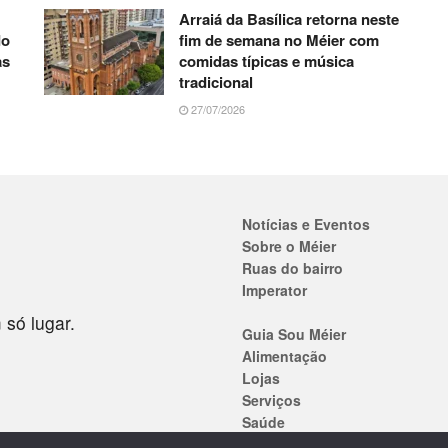
Arraiá da Basílica retorna neste
do
fim de semana no Méier com
as
comidas típicas e música
tradicional
27/07/2026
Notícias e Eventos
Sobre o Méier
Ruas do bairro
Imperator
 só lugar.
Guia Sou Méier
Alimentação
Lojas
Serviços
Saúde
Ensino