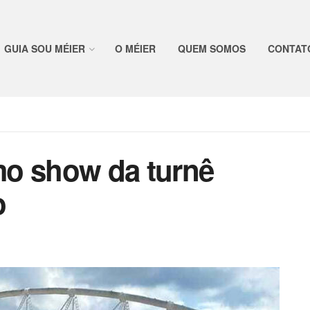
GUIA SOU MÉIER
O MÉIER
QUEM SOMOS
CONTAT
imo show da turnê
o