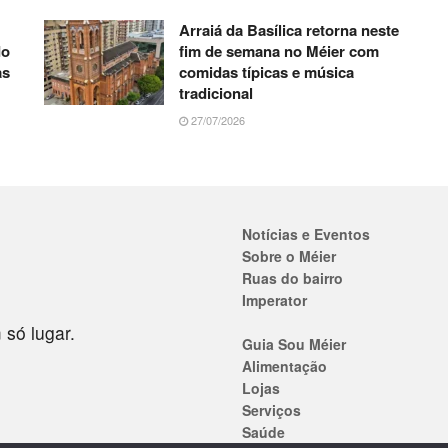
Arraiá da Basílica retorna neste
do
fim de semana no Méier com
as
comidas típicas e música
tradicional
27/07/2026
Notícias e Eventos
Sobre o Méier
Ruas do bairro
Imperator
 só lugar.
Guia Sou Méier
Alimentação
Lojas
Serviços
Saúde