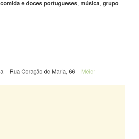
,
,
 comida e doces portugueses
música
grupo
ia – Rua Coração de Maria, 66 –
Méier