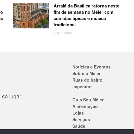
Arraiá da Basílica retorna neste
do
fim de semana no Méier com
as
comidas típicas e música
tradicional
27/07/2026
Notícias e Eventos
Sobre o Méier
Ruas do bairro
Imperator
 só lugar.
Guia Sou Méier
Alimentação
Lojas
Serviços
Saúde
Ensino