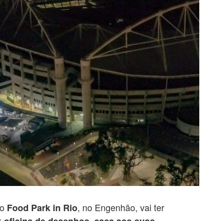
o
, no Engenhão, vai ter
Food Park in Rio
:
oficina de desenhos, caça aos ovos,