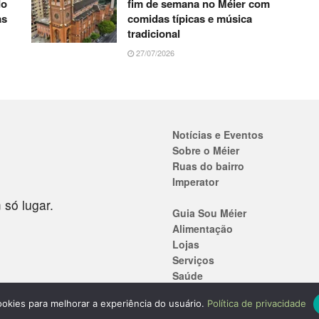
do
fim de semana no Méier com
as
comidas típicas e música
tradicional
27/07/2026
Notícias e Eventos
Sobre o Méier
Ruas do bairro
Imperator
 só lugar.
Guia Sou Méier
Alimentação
Lojas
Serviços
Saúde
Ensino
 cookies para melhorar a experiência do usuário.
Política de privacidade