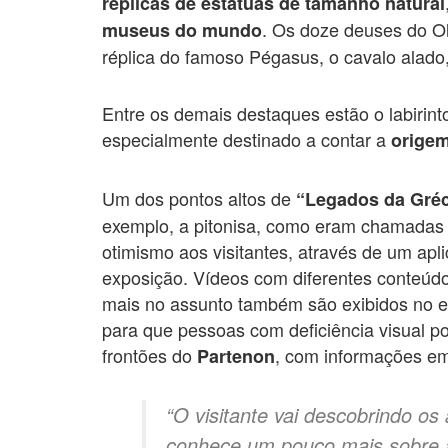
réplicas de estátuas de tamanho natural
. Os doze deuses do O
museus do mundo
réplica do famoso Pégasus, o cavalo alad
Entre os demais destaques estão o labirin
especialmente destinado a contar a
origem
Um dos pontos altos de
“Legados da Gréc
exemplo, a pitonisa, como eram chamadas 
otimismo aos visitantes, através de um apl
exposição. Vídeos com diferentes conteúd
mais no assunto também são exibidos no e
para que pessoas com deficiência visual po
frontões do
, com informações em
Partenon
“O visitante vai descobrindo o
conhece um pouco mais sobre a 