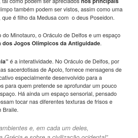
, tal como podem ser apreciados
nos principais
limpo também podem ser vistos, assim como uma
o, que é filho da Medusa com o deus Poseidon.
to do Minotauro, o Oráculo de Delfos e um espaço
.
 dos Jogos Olímpicos da Antiguidade
é a interatividade. No Oráculo de Delfos, por
ia”
as sacerdotisas de Apolo, fornece mensagens de
icativo especialmente desenvolvido para a
os para quem pretende se aprofundar um pouco
spaço. Há ainda um espaço sensorial, pensado
ssam tocar nas diferentes texturas de frisos e
 Braile.
s ambientes e, em cada um deles,
Grécia e sobre a civilização ocidental”,