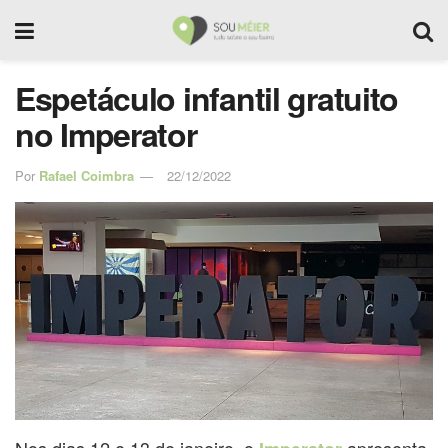
Espetáculo infantil gratuito
no Imperator
Por
Rafael Coimbra
22/12/2022
Nos dias 12 e 13 de janeiro, o
apresenta