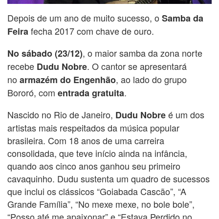
Depois de um ano de muito sucesso, o
Samba da
fecha 2017 com chave de ouro.
Feira
, o maior samba da zona norte
No sábado (23/12)
recebe
. O cantor se apresentará
Dudu Nobre
no
, ao lado do grupo
armazém do Engenhão
Bororó, com
.
entrada gratuita
Nascido no Rio de Janeiro,
é um dos
Dudu Nobre
artistas mais respeitados da música popular
brasileira. Com 18 anos de uma carreira
consolidada, que teve início ainda na infância,
quando aos cinco anos ganhou seu primeiro
cavaquinho. Dudu sustenta um quadro de sucessos
que inclui os clássicos “Goiabada Cascão”, “A
Grande Família”, “No mexe mexe, no bole bole”,
“Posso até me apaixonar” e “Estava Perdido no