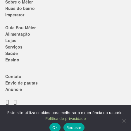
Sobre o Méier
Ruas do bairro
Imperator
Guia Sou Méier
Alimentação
Lojas
Serviços
Saúde
Ensino
Contato
Envio de pautas
Anuncie
Este site utiliza cookies para melhorar a experiência do usuário.
Termos de Uso
|
Política de privacidade
Política de privacidade
® 2019. Todos os direitos reservados.
Ok
Recusar