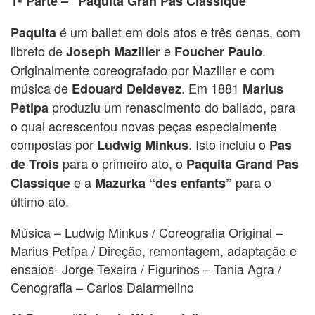
1ª Parte – “Paquita Gran Pas Classique”
é um ballet em dois atos e três cenas, com
Paquita
libreto de
e
.
Joseph Mazilier
Foucher Paulo
Originalmente coreografado por Mazilier e com
música de
. Em 1881
Edouard Deldevez
Marius
produziu um renascimento do bailado, para
Petipa
o qual acrescentou novas peças especialmente
compostas por
. Isto incluiu o
Ludwig Minkus
Pas
para o primeiro ato, o
de Trois
Paquita Grand Pas
e a
para o
Classique
Mazurka “des enfants”
último ato.
Música – Ludwig Minkus / Coreografia Original –
Marius Petípa / Direção, remontagem, adaptação e
ensaios- Jorge Texeira / Figurinos – Tania Agra /
Cenografia – Carlos Dalarmelino