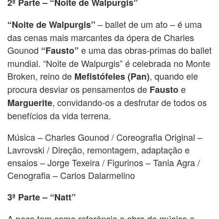
2ª Parte – “Noite de Walpurgis”
– ballet de um ato – é uma
“Noite de Walpurgis”
das cenas mais marcantes da ópera de Charles
Gounod
e uma das obras-primas do ballet
“Fausto”
mundial. “Noite de Walpurgis” é celebrada no Monte
Broken, reino de
, quando ele
Mefistófeles (Pan)
procura desviar os pensamentos de
e
Fausto
, convidando-os a desfrutar de todos os
Marguerite
benefícios da vida terrena.
Música – Charles Gounod / Coreografia Original –
Lavrovski / Direção, remontagem, adaptação e
ensaios – Jorge Texeira / Figurinos – Tania Agra /
Cenografia – Carlos Dalarmelino
3ª Parte – “Natt”
A peça tem como referência a obra do músico e