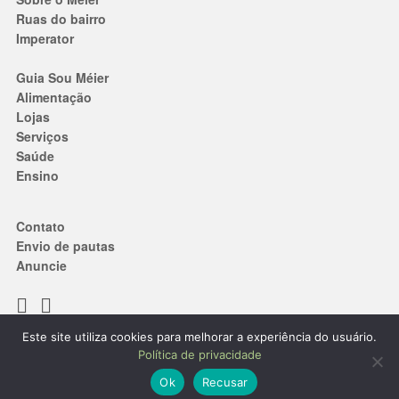
Ruas do bairro
Imperator
Guia Sou Méier
Alimentação
Lojas
Serviços
Saúde
Ensino
Contato
Envio de pautas
Anuncie
Este site utiliza cookies para melhorar a experiência do usuário.
Termos de Uso
|
Política de privacidade
Política de privacidade
® 2019. Todos os direitos reservados.
Ok
Recusar