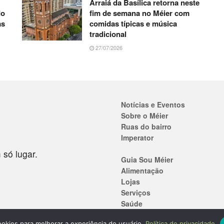
Arraiá da Basílica retorna neste
do
fim de semana no Méier com
as
comidas típicas e música
tradicional
27/07/2026
Notícias e Eventos
Sobre o Méier
Ruas do bairro
Imperator
 só lugar.
Guia Sou Méier
Alimentação
Lojas
Serviços
Saúde
Ensino
 cookies para melhorar a experiência do usuário.
Política de privacidade