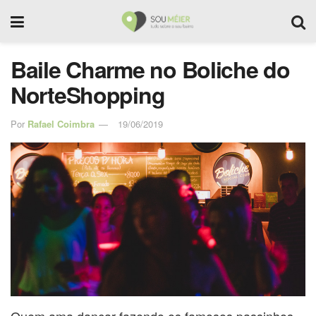
Baile Charme no Boliche do
NorteShopping
Por
Rafael Coimbra
19/06/2019
Quem ama dançar fazendo os famosos passinhos,