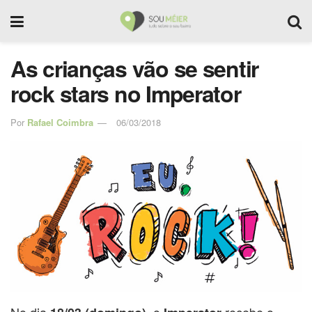
As crianças vão se sentir
rock stars no Imperator
Por
Rafael Coimbra
06/03/2018
No dia
, o
recebe o