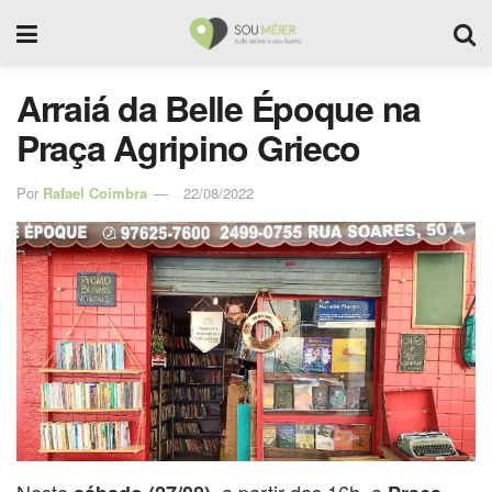
Arraiá da Belle Époque na
Praça Agripino Grieco
Por
Rafael Coimbra
22/08/2022
Neste
, a partir das 16h, a