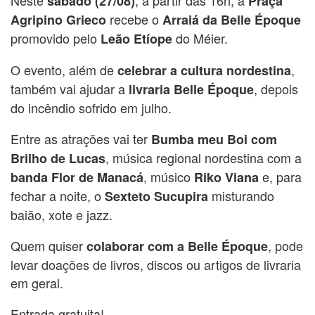
sábado (27/08)
Praça
recebe o
Agripino Grieco
Arraiá da Belle Époque
promovido pelo
do Méier.
Leão Etíope
O evento, além de
,
celebrar a cultura nordestina
também vai ajudar a
, depois
livraria Belle Époque
do incêndio sofrido em julho.
Entre as atrações vai ter
Bumba meu Boi com
, música regional nordestina com a
Brilho de Lucas
, músico
e, para
banda Flor de Manacá
Riko Viana
fechar a noite, o
misturando
Sexteto Sucupira
baião, xote e jazz.
Quem quiser
, pode
colaborar com a Belle Époque
levar doações de livros, discos ou artigos de livraria
em geral.
Entrada gratuita!