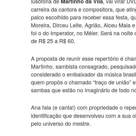
lusófona de
, vai virar D
Martinho da Vila
carreira da cantora e compositora, que at
palco escolhido para receber essa festa, q
Moreira, Dirceu Leite, Agrião, Alceu Maia e
foi o do Imperator, no Méier. Será na noite
de R$ 25 a R$ 60.
A proposta de reunir esse repertório é cha
Martinho, sambista consagrado, pesquisador
considerado o embaixador da música brasile
quem propôs o chamado “traço de união” e
sambas que estão no imaginário de todo 
Ana fala (e canta!) com propriedade o repe
identificação que desenvolveu com a sua o
pelo universo do mestre.