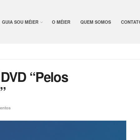
GUIA SOU MÉIER
O MÉIER
QUEM SOMOS
CONTAT
 DVD “Pelos
”
entos