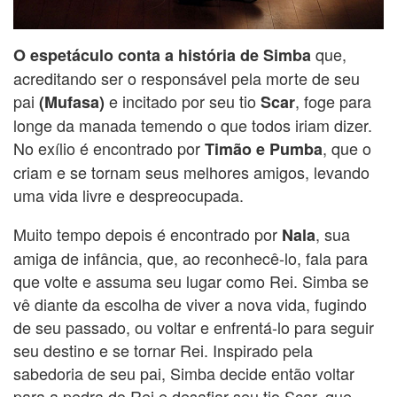
que,
O espetáculo conta a história de Simba
acreditando ser o responsável pela morte de seu
pai
e incitado por seu tio
, foge para
(Mufasa)
Scar
longe da manada temendo o que todos iriam dizer.
No exílio é encontrado por
, que o
Timão e Pumba
criam e se tornam seus melhores amigos, levando
uma vida livre e despreocupada.
Muito tempo depois é encontrado por
, sua
Nala
amiga de infância, que, ao reconhecê-lo, fala para
que volte e assuma seu lugar como Rei. Simba se
vê diante da escolha de viver a nova vida, fugindo
de seu passado, ou voltar e enfrentá-lo para seguir
seu destino e se tornar Rei. Inspirado pela
sabedoria de seu pai, Simba decide então voltar
para a pedra do Rei e desafiar seu tio Scar, que