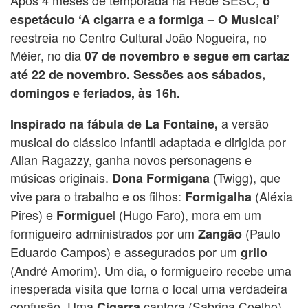
o
espetáculo ‘A cigarra e a formiga – O Musical’
reestreia no Centro Cultural João Nogueira, no
Méier, no dia
07 de novembro e segue em cartaz
até 22 de novembro. Sessões aos sábados,
domingos e feriados, às 16h.
a versão
Inspirado na fábula de La Fontaine,
musical do clássico infantil adaptada e dirigida por
Allan Ragazzy, ganha novos personagens e
músicas originais.
(Twigg), que
Dona Formigana
vive para o trabalho e os filhos:
(Aléxia
Formigalha
Pires) e
l (Hugo Faro), mora em um
Formigue
formigueiro administrados por um
(Paulo
Zangão
Eduardo Campos) e assegurados por um
grilo
(André Amorim). Um dia, o formigueiro recebe uma
inesperada visita que torna o local uma verdadeira
confusão. Uma
cantora (Sabrina Coelho),
Cigarra