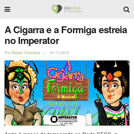
A Cigarra e a Formiga estreia
no Imperator
Por
Rafael Coimbra
01/11/2015
Após 4 meses de temporada na Rede SESC,