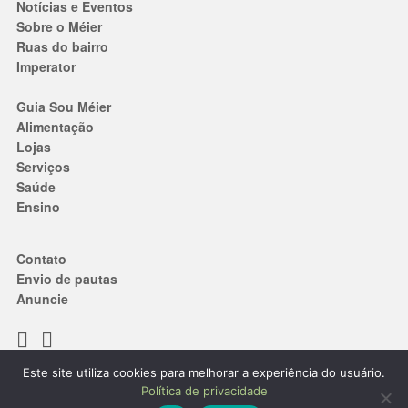
Notícias e Eventos
Sobre o Méier
Ruas do bairro
Imperator
Guia Sou Méier
Alimentação
Lojas
Serviços
Saúde
Ensino
Contato
Envio de pautas
Anuncie
Este site utiliza cookies para melhorar a experiência do usuário.
Termos de Uso
|
Política de privacidade
Política de privacidade
® 2019. Todos os direitos reservados.