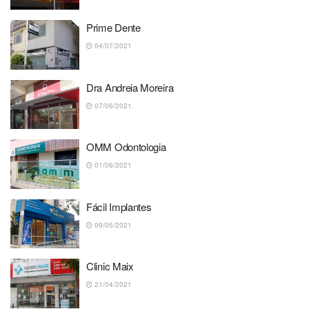
Prime Dente
04/07/2021
Dra Andreia Moreira
07/06/2021
OMM Odontologia
01/06/2021
Fácil Implantes
09/05/2021
Clinic Maix
21/04/2021