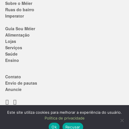
Sobre o Méier
Ruas do bairro
Imperator
Guia Sou Méier
Alimentação
Lojas
Serviços
Saúde
Ensino
Contato
Envio de pautas
Anuncie
Este site utiliza cookies para melhorar a experiência do usuário.
Termos de Uso
|
Política de privacidade
Política de privacidade
® 2019. Todos os direitos reservados.
Ok
Recusar