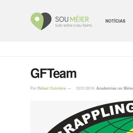
NOTÍCIAS
GFTeam
Por
Rafael Coimbra
13/01/2016
Academias no Méie