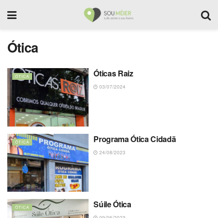
Ótica
Óticas Raiz
ÓTICA
03/07/2024
Programa Ótica Cidadã
ÓTICA
24/08/2023
Súile Ótica
ÓTICA
09/06/2023