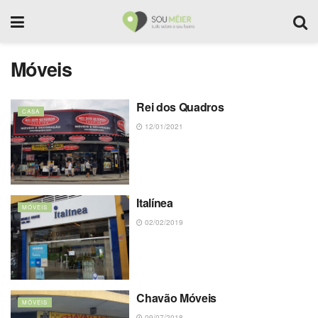
Móveis
Rei dos Quadros
CASA
12/01/2021
Italínea
MÓVEIS
02/02/2019
Chavão Móveis
MÓVEIS
09/07/2018