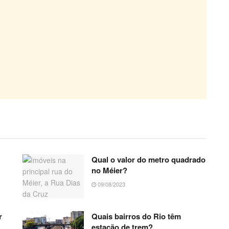
Qual o valor do metro quadrado
no Méier?
09/08/2023
r
Quais bairros do Rio têm
estação de trem?