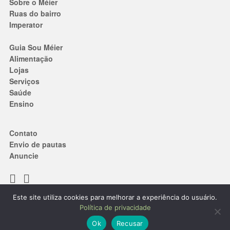
Sobre o Méier
Ruas do bairro
Imperator
Guia Sou Méier
Alimentação
Lojas
Serviços
Saúde
Ensino
Contato
Envio de pautas
Anuncie
Este site utiliza cookies para melhorar a experiência do usuário.
Termos de Uso
|
Política de privacidade
Política de privacidade
® 2019. Todos os direitos reservados.
Ok
Recusar