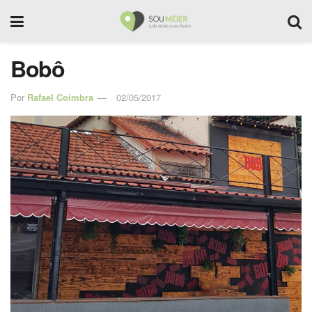
Bobô
Por
Rafael Coimbra
02/05/2017