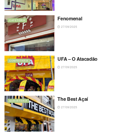
Fenomenal
CAFETERIA
27/09/2025
UFA – O Atacadão
CONFEITARIA
27/09/2025
The Best Açaí
SORVETERIA
27/09/2025