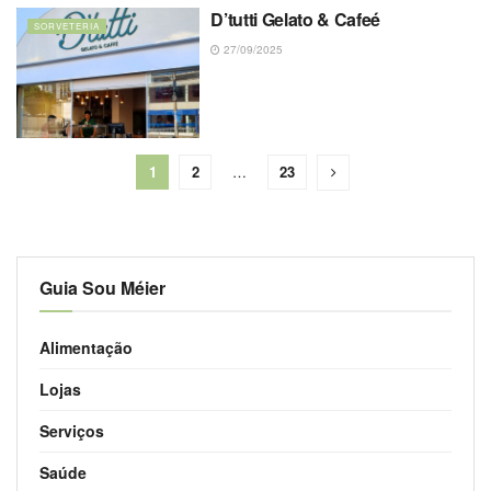
D’tutti Gelato & Cafeé
SORVETERIA
27/09/2025
1
2
…
23
Guia Sou Méier
Alimentação
Lojas
Serviços
Saúde